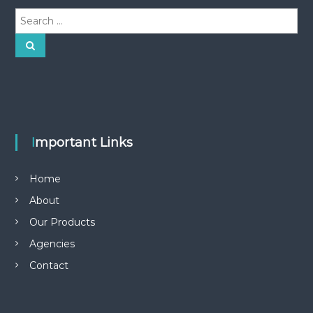
S
e
a
S
e
r
a
r
c
c
h
h
f
o
r
Important Links
:
Home
About
Our Products
Agencies
Contact