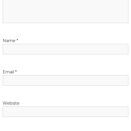
g
a
t
Name
*
i
o
n
Email
*
Website