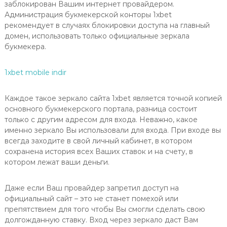
заблокирован Вашим интернет провайдером.
Администрация букмекерской конторы 1xbet
рекомендует в случаях блокировки доступа на главный
домен, использовать только официальные зеркала
букмекера.
1xbet mobile indir
Каждое такое зеркало сайта 1xbet является точной копией
основного букмекерского портала, разница состоит
только с другим адресом для входа. Неважно, какое
именно зеркало Вы использовали для входа. При входе вы
всегда заходите в свой личный кабинет, в котором
сохранена история всех Ваших ставок и на счету, в
котором лежат ваши деньги.
Даже если Ваш провайдер запретил доступ на
официальный сайт – это не станет помехой или
препятствием для того чтобы Вы смогли сделать свою
долгожданную ставку. Вход через зеркало даст Вам