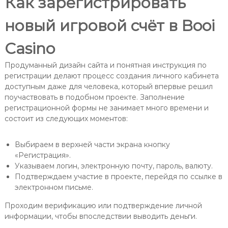
Как зарегистрировать
новый игровой счёт в Booi
Casino
Продуманный дизайн сайта и понятная инструкция по
регистрации делают процесс создания личного кабинета
доступным даже для человека, который впервые решил
поучаствовать в подобном проекте. Заполнение
регистрационной формы не занимает много времени и
состоит из следующих моментов:
Выбираем в верхней части экрана кнопку
«Регистрация».
Указываем логин, электронную почту, пароль, валюту.
Подтверждаем участие в проекте, перейдя по ссылке в
электронном письме.
Проходим верификацию или подтверждение личной
информации, чтобы впоследствии выводить деньги.