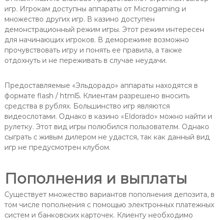
игр. Игрокам доступны аппараты от Microgaming и
множество других игр. В казино доступен
демонстрационный режим игры. Этот режим интересен
для начинающих игроков. В деморежиме возможно
прочувствовать игру и понять ее правила, а также
отдохнуть и не переживать в случае неудачи.
Предоставляемые «Эльдорадо» аппараты находятся в
формате flash / html5. Клиентам разрешено вносить
средства в рублях. Большинство игр являются
видеослотами. Однако в казино «Eldorado» можно найти и
рулетку. Этот вид игры полюбился пользователм. Однако
сыграть с живым дилером не удастся, так как данный вид
игр не предусмотрен клубом.
Пополнения и выплаты
Существует множество вариантов пополнения депозита, в
том числе пополнения с помощью электронных платежных
систем и банковских карточек. Клиенту необходимо