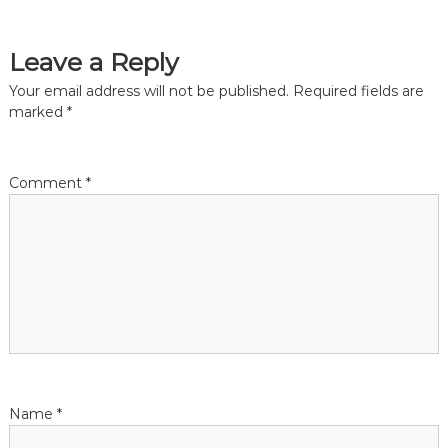
s
Leave a Reply
t
Your email address will not be published.
Required fields are
n
marked
*
a
Comment
*
v
i
g
a
t
Name
*
i