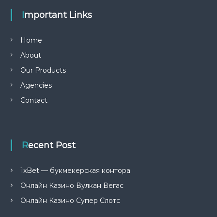
r
Important Links
:
Home
About
Our Products
Agencies
Contact
Recent Post
1xBet — букмекерская контора
Онлайн Казино Вулкан Вегас
Онлайн Казино Супер Слотс