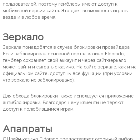
пользователей, поэтому гемблеры имеют доступ к
мобильной версии сайта. Это дает возможность играть
везде и в любое время.
Зеркало
Зеркала понадобятся в случае блокировки провайдера.
Если заблокирован основной портал казино Eldorado,
гемблер сохраняет свой аккаунт и через сайт-зеркало
может зайти и сыграть с казино. На сайте-зеркале, как и на
официальном сайте, доступны все функции (при условии
что зеркало не заблокировано).
Для обхода блокировки также используется приложение
антиблокировки. Благодаря нему клиенты не теряют
доступ к полюбившимся играм.
Апапраты
ОНлайн-казино Eldorado предоставляет огромный выбор