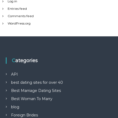
Log in
Entries feed
Comments feed
WordPress.org
Categories
API
best dating sites for over 40
Best Marriage Dating Sites
Best Woman To Marry
blog
Foreign Brides