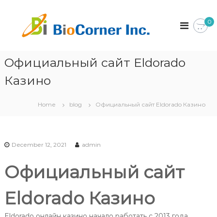
S
k
B
C
0
o
i
i
r
p
o
p
t
C
o
o
r
Официальный сайт Eldorado
o
c
a
r
o
t
Казино
n
i
n
o
t
e
n
Home
blog
Официальный сайт Eldorado Казино
e
r
n
I
t
n
c
December 12, 2021
admin
.
Официальный сайт
Eldorado Казино
Eldorado онлайн казино начало работать с 2013 года,